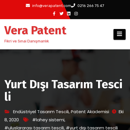
Skip
info@verapatent.com
0216 266 75 47
to
content
Vera Patent
Fikri ve Sınai Danışmanlık
Yurt Dışı Tasarım Tesci
li
Endüstriyel Tasarım Tescili
,
Patent Akademisi
Eki
8, 2020
#lahey sistemi
,
#uluslararası tasarım tescili
,
#yurt dışı tasarım tescili