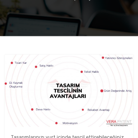
Tasarımlarınızı yurt içinde tescil ettirebileceğiniz