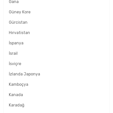
Gana
Güney Kore
Gürcistan
Hırvatistan
İspanya
İsrail
İsviçre
İzlanda Japonya
Kamboçya
Kanada
Karadağ